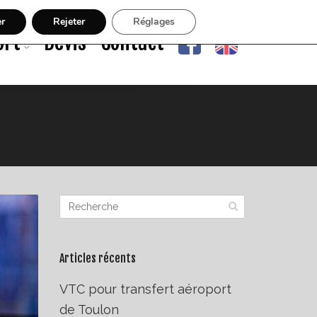
er
Rejeter
Réglages
ort
Devis
Contact
Articles récents
VTC pour transfert aéroport
de Toulon