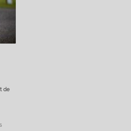
t de
s