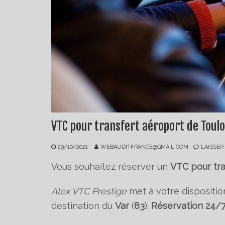
VTC pour transfert aéroport de Toul
29/10/2021
WEBAUDITFRANCE@GMAIL.COM
LAISSER
Vous souhaitez réserver un
VTC pour tr
Alex VTC Prestige
met à votre dispositio
destination du
Var
(
83
).
Réservation 24/